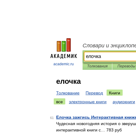
Словари и энциклоп
academic.ru
Толкования
Переводы
елочка
Толкование
Перевод
Книги
все
электронные книги
аудиокниги
Елочка зажгись Интерактивная кни
61
Чудесная новогодняя история о зверуш
интерактивной книги с… 783 руб