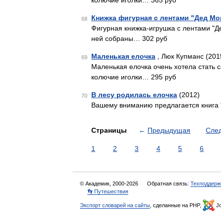
колючие иголки… 365 руб
Книжка фигурная с лентами "Дед Мо
68
Фигурная книжка-игрушка с лентами "Д
ней собраны… 302 руб
Маленькая елочка
, Люк Купманс (201
69
Маленькая елочка очень хотела стать 
колючие иголки… 295 руб
В лесу родилась елочка
(2012)
70
Вашему вниманию предлагается книга "
Страницы
←
Предыдущая
Сле
1
2
3
4
5
6
© Академик, 2000-2026
Обратная связь:
Техподдерж
👣 Путешествия
Экспорт словарей на сайты
, сделанные на PHP,
Jo