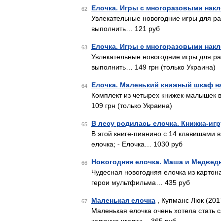
Елочка. Игры с многоразовыми нак
62
Увлекательные новогодние игры для ра
выполнить… 121 руб
Елочка. Игры с многоразовыми нак
63
Увлекательные новогодние игры для ра
выполнить… 149 грн (только Украина)
Елочка. Маленький книжный шкаф на
64
Комплект из четырех книжек-малышек в
109 грн (только Украина)
В лесу родилась елочка. Книжка-иг
65
В этой книге-пианино с 14 клавишами 
елочка; - Елочка… 1030 руб
Новогодняя елочка. Маша и Медвед
66
Чудесная новогодняя елочка из карто
герои мультфильма… 435 руб
Маленькая елочка
, Купманс Люк (201
67
Маленькая елочка очень хотела стать 