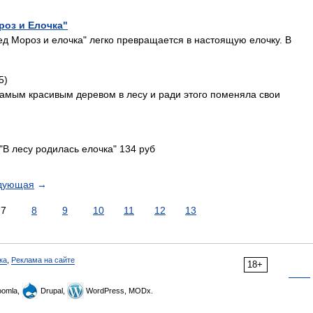
роз и Елочка"
ед Мороз и елочка" легко превращается в настоящую елочку. В
5)
самым красивым деревом в лесу и ради этого поменяла свои
В лесу родилась елочка" 134 руб
дующая
→
7
8
9
10
11
12
13
ка
,
Реклама на сайте
18+
omla,
Drupal,
WordPress, MODx.